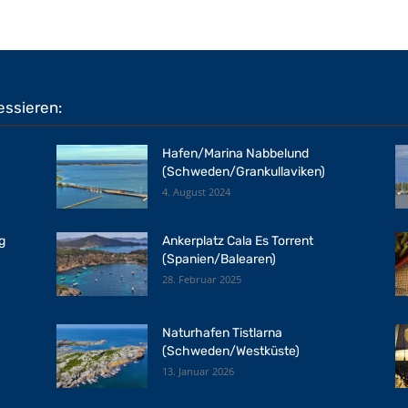
essieren:
Hafen/Marina Nabbelund
(Schweden/Grankullaviken)
4. August 2024
g
Ankerplatz Cala Es Torrent
(Spanien/Balearen)
28. Februar 2025
Naturhafen Tistlarna
(Schweden/Westküste)
13. Januar 2026