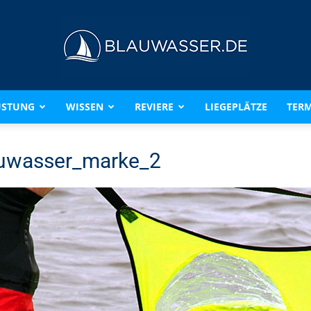
ÜSTUNG
WISSEN
REVIERE
LIEGEPLÄTZE
TERM
BLAUWASSER.DE
uwasser_marke_2