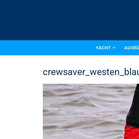
YACHT
AUSR
crewsaver_westen_bla