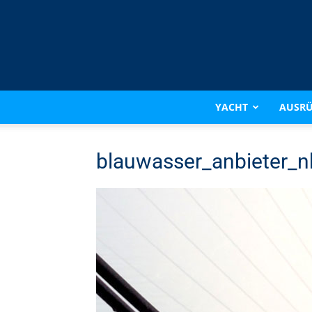
YACHT
AUSR
blauwasser_anbieter_n