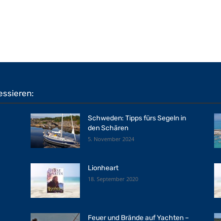
essieren:
Schweden: Tipps fürs Segeln in
den Schären
5. November 2024
Lionheart
18. September 2020
Feuer und Brände auf Yachten –