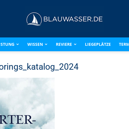
ÜSTUNG
WISSEN
REVIERE
LIEGEPLÄTZE
TERM
BLAUWASSER.DE
rings_katalog_2024