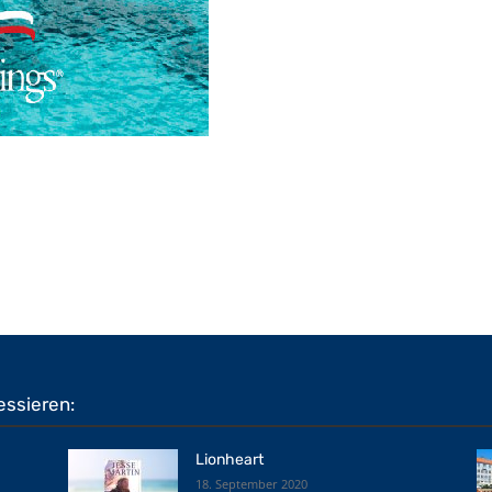
essieren:
Lionheart
18. September 2020