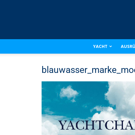
YACHT
AUSR
blauwasser_marke_moo