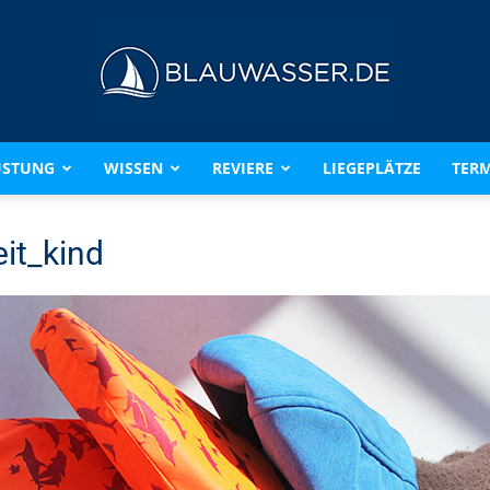
ÜSTUNG
WISSEN
REVIERE
LIEGEPLÄTZE
TERM
BLAUWASSER.DE
it_kind