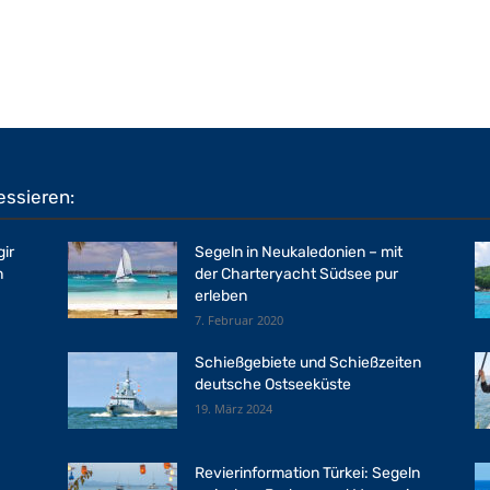
essieren:
gir
Segeln in Neukaledonien – mit
n
der Charteryacht Südsee pur
erleben
7. Februar 2020
Schießgebiete und Schießzeiten
deutsche Ostseeküste
19. März 2024
Revierinformation Türkei: Segeln