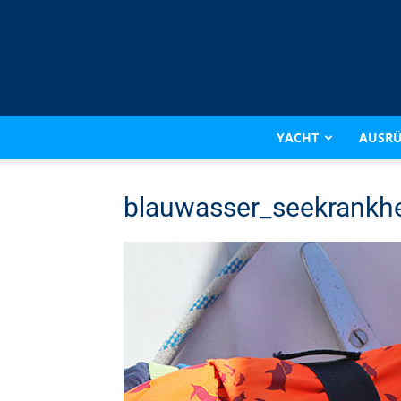
YACHT
AUSR
blauwasser_seekrankhe