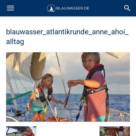
blauwasser_atlantikrunde_anne_ahoi_
alltag