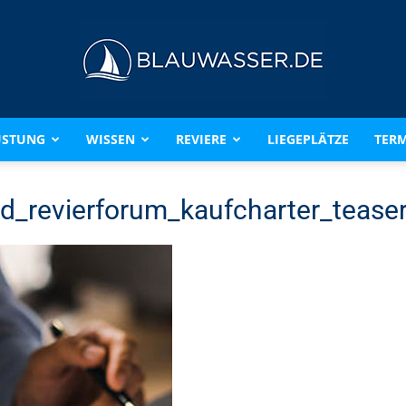
ÜSTUNG
WISSEN
REVIERE
LIEGEPLÄTZE
TERM
BLAUWASSER.DE
d_revierforum_kaufcharter_tease