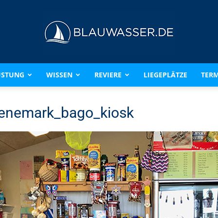
ÜSTUNG
WISSEN
REVIERE
LIEGEPLÄTZE
TERM
BLAUWASSER.DE
enemark_bago_kiosk