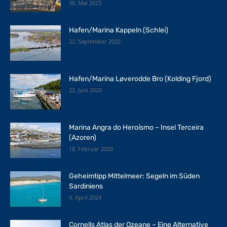
30. Mai 2023
Hafen/Marina Kappeln (Schlei)
22. September 2022
Hafen/Marina Løverodde Bro (Kolding Fjord)
22. Juni 2020
Marina Angra do Heroísmo – Insel Terceira
(Azoren)
18. Februar 2020
Geheimtipp Mittelmeer: Segeln im Süden
Sardiniens
9. April 2024
Cornells Atlas der Ozeane – Eine Alternative