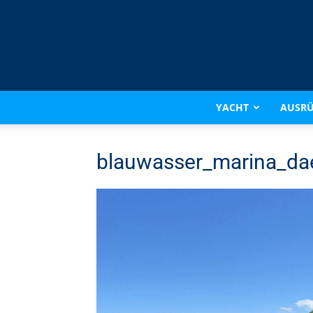
YACHT
AUSR
blauwasser_marina_da