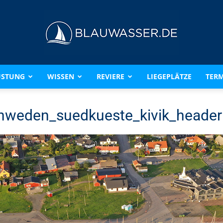
ÜSTUNG
WISSEN
REVIERE
LIEGEPLÄTZE
TERM
BLAUWASSER.DE
hweden_suedkueste_kivik_header