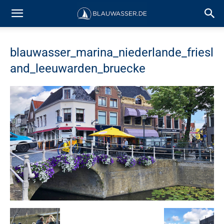
blauwasser_marina_niederlande_friesl
and_leeuwarden_bruecke