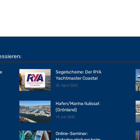
essieren:
ne
Segelscheine: Der RYA
Yachtmaster Coastal
20. April 2023
Hafen/Marina Ilulissat
(Grönland)
19. Juli 2026
Online-Seminar:
Motorbeurteilung beim