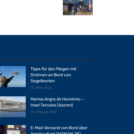
Tipps für das Fliegen mit
Drohnen an Bord von
Segelbooten
23. März 2021
Marina Angra do Heroísmo –
Insel Terceira (Azoren)
18. Februar 2020
E-Mail-Versand von Bord über
Amateurfunk (HAM/WL2K)