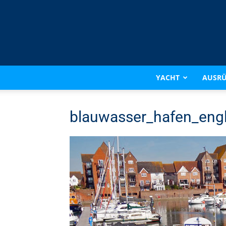
YACHT
AUSR
blauwasser_hafen_engl