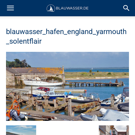
blauwasser_hafen_england_yarmouth
_solentflair