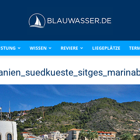
ÜSTUNG
WISSEN
REVIERE
LIEGEPLÄTZE
TERM
BLAUWASSER.DE
anien_suedkueste_sitges_marina