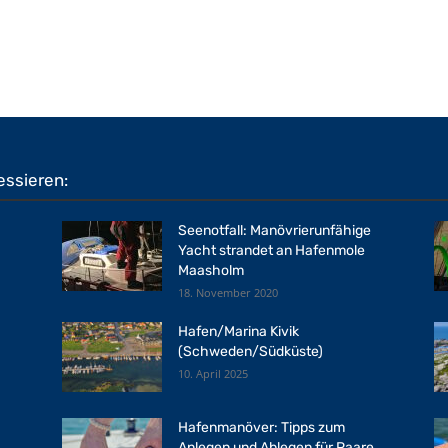
essieren:
Seenotfall: Manövrierunfähige
Yacht strandet an Hafenmole
Maasholm
18. November 2020
Hafen/Marina Kivik
(Schweden/Südküste)
10. April 2025
Hafenmanöver: Tipps zum
Anlegen und Ablegen für Paare