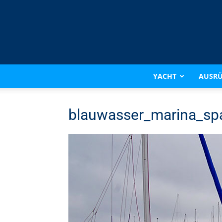
YACHT
AUSR
blauwasser_marina_spa