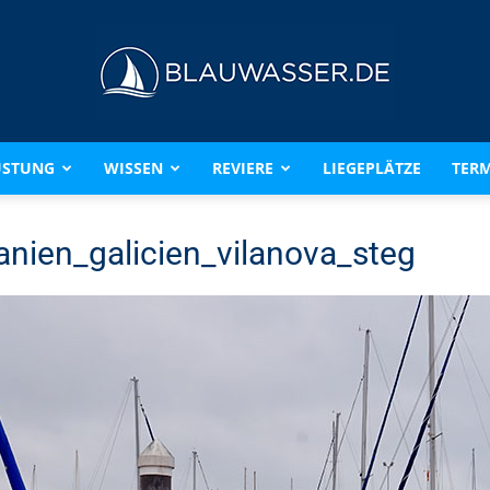
ÜSTUNG
WISSEN
REVIERE
LIEGEPLÄTZE
TERM
BLAUWASSER.DE
nien_galicien_vilanova_steg