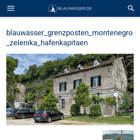
blauwasser_grenzposten_montenegro
_zelenika_hafenkapitaen