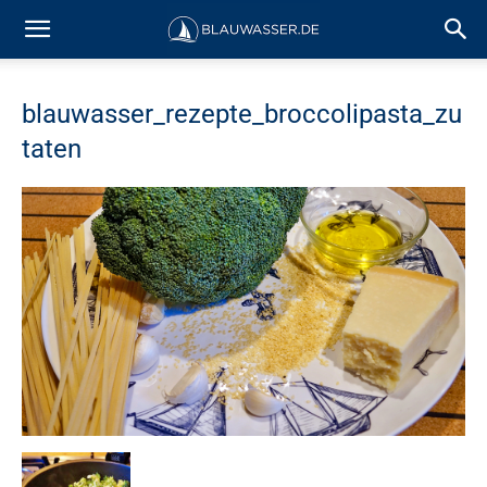
blauwasser_rezepte_broccolipasta_zu
taten