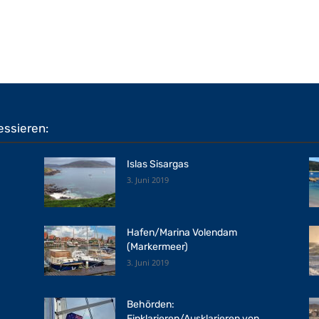
essieren:
Islas Sisargas
3. Juni 2019
Hafen/Marina Volendam
(Markermeer)
3. Juni 2019
Behörden:
Einklarieren/Ausklarieren von