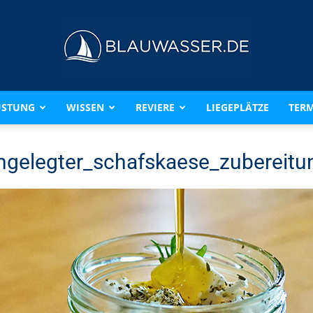
ÜSTUNG
WISSEN
REVIERE
LIEGEPLÄTZE
TERM
BLAUWASSER.DE
ngelegter_schafskaese_zubereitu