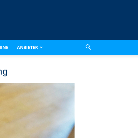
INE
ANBIETER
ng