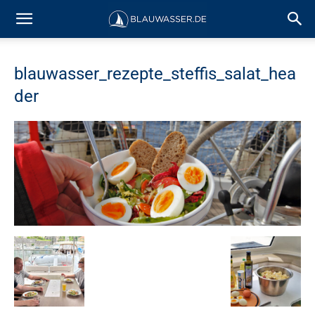
blauwasser_rezepte_steffis_salat_hea
der