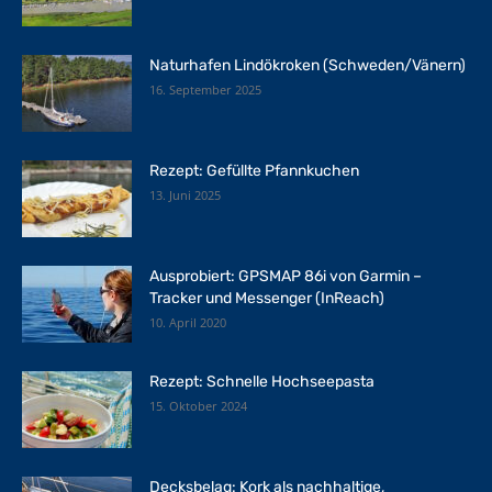
Naturhafen Lindökroken (Schweden/Vänern)
16. September 2025
Rezept: Gefüllte Pfannkuchen
13. Juni 2025
Ausprobiert: GPSMAP 86i von Garmin –
Tracker und Messenger (InReach)
10. April 2020
Rezept: Schnelle Hochseepasta
15. Oktober 2024
Decksbelag: Kork als nachhaltige,