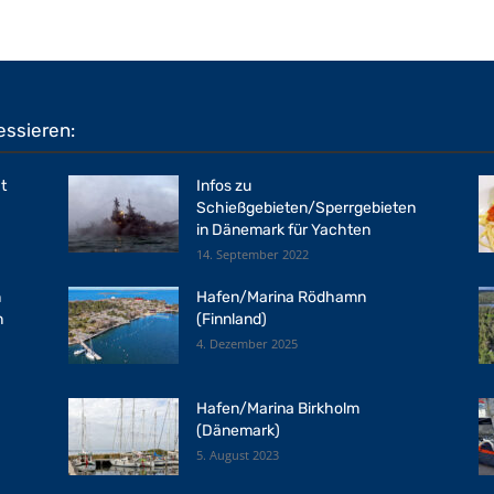
essieren:
t
Infos zu
Schießgebieten/Sperrgebieten
in Dänemark für Yachten
14. September 2022
n
Hafen/Marina Rödhamn
n
(Finnland)
4. Dezember 2025
Hafen/Marina Birkholm
(Dänemark)
5. August 2023