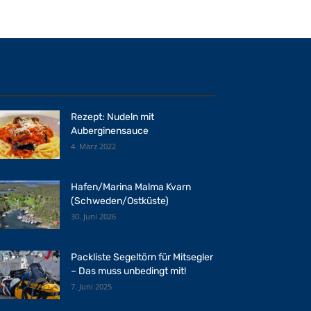
Rezept: Nudeln mit
Auberginensauce
4. März 2022
Hafen/Marina Malma Kvarn
(Schweden/Ostküste)
30. Juni 2026
Packliste Segeltörn für Mitsegler
– Das muss unbedingt mit!
7. Juni 2025