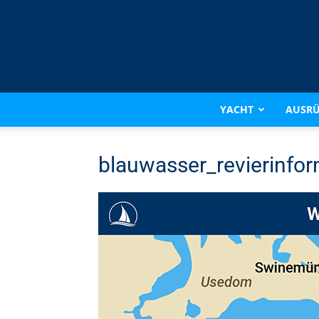
YACHT
AUSR
blauwasser_revierinfor