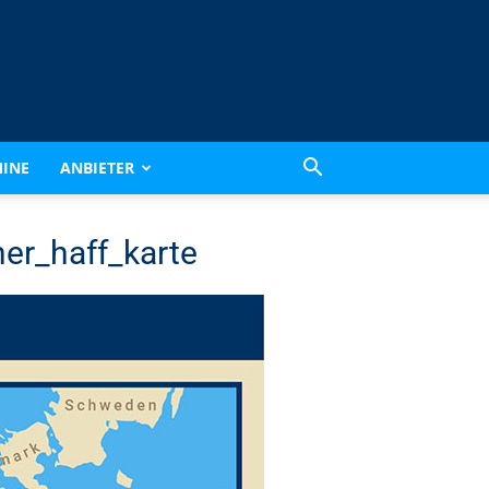
INE
ANBIETER
ner_haff_karte