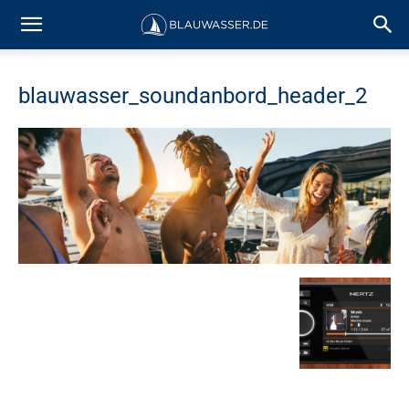
blauwasser_soundanbord_header_2