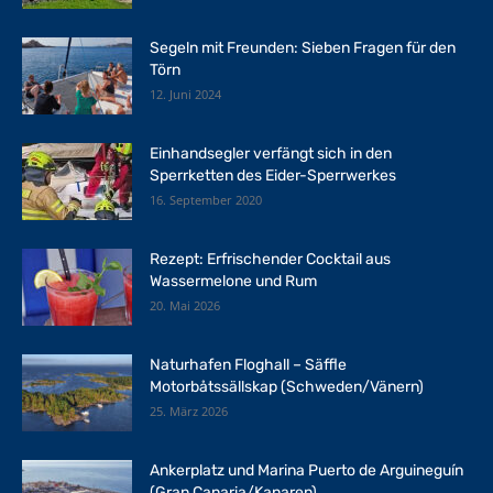
Segeln mit Freunden: Sieben Fragen für den
Törn
12. Juni 2024
Einhandsegler verfängt sich in den
Sperrketten des Eider-Sperrwerkes
16. September 2020
Rezept: Erfrischender Cocktail aus
Wassermelone und Rum
20. Mai 2026
Naturhafen Floghall – Säffle
Motorbåtssällskap (Schweden/Vänern)
25. März 2026
Ankerplatz und Marina Puerto de Arguineguín
(Gran Canaria/Kanaren)