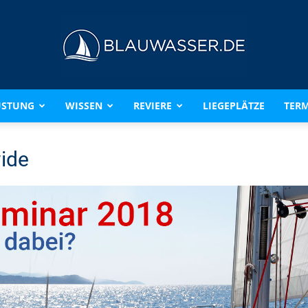
ÜSTUNG
WISSEN
REVIERE
LIEGEPLÄTZE
TERM
BLAUWASSER.DE
ide