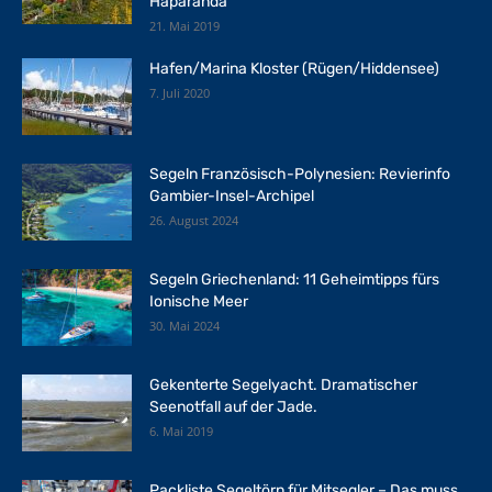
Haparanda
21. Mai 2019
Hafen/Marina Kloster (Rügen/Hiddensee)
7. Juli 2020
Segeln Französisch-Polynesien: Revierinfo
Gambier-Insel-Archipel
26. August 2024
Segeln Griechenland: 11 Geheimtipps fürs
Ionische Meer
30. Mai 2024
Gekenterte Segelyacht. Dramatischer
Seenotfall auf der Jade.
6. Mai 2019
Packliste Segeltörn für Mitsegler – Das muss