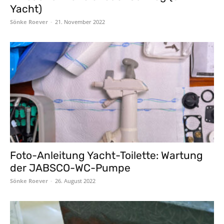
Yacht)
Sönke Roever
-
21. November 2022
Foto-Anleitung Yacht-Toilette: Wartung
der JABSCO-WC-Pumpe
Sönke Roever
-
26. August 2022