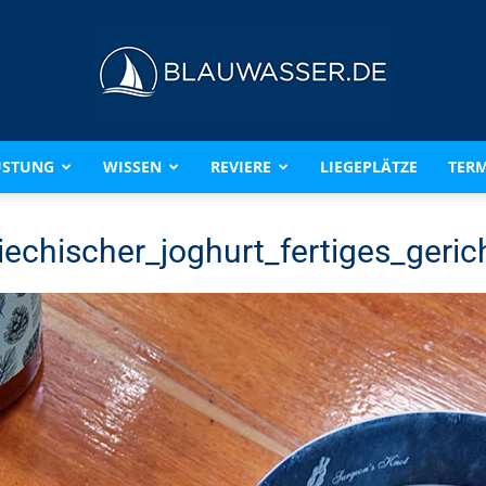
ÜSTUNG
WISSEN
REVIERE
LIEGEPLÄTZE
TERM
BLAUWASSER.DE
echischer_joghurt_fertiges_geric