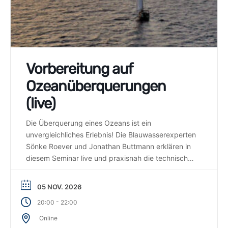
Vorbereitung auf
Ozeanüberquerungen
(live)
Die Überquerung eines Ozeans ist ein
unvergleichliches Erlebnis! Die Blauwasserexperten
Sönke Roever und Jonathan Buttmann erklären in
diesem Seminar live und praxisnah die technischen
und mentalen Herausforderungen einer
Ozeanüberquerung und helfen bei der
05 NOV. 2026
Einschätzung der eigenen Fähigkeiten.
-
20:00
22:00
Online