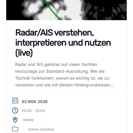
Radar/AIS verstehen,
interpretieren und nutzen
(live)
Radar und AIS gehören auf vielen Yachten
heutzutage zur Standard-Ausrüstung. Wie die
Technik funktioniert, warum es wichtig ist, sie zu
verstehen und wie mit diesem Hintergrundwissen
die Signale richtig interpretiert werden, erklärt
Weltumsegler Sönke Roever in diesem Praxis-
02 NOV. 2026
Seminar äußerst anschaulich.
-
20:00
22:00
Online
Online-Seminar