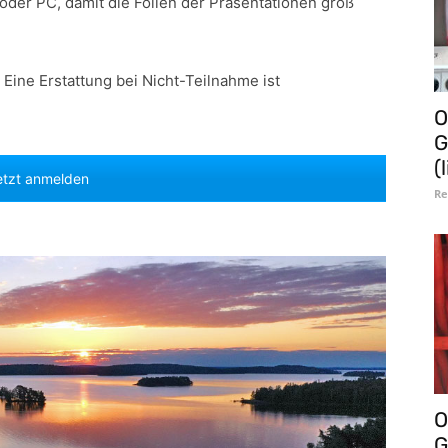
oder PC, damit die Folien der Präsentationen groß
 Eine Erstattung bei Nicht-Teilnahme ist
O
G
(
etzt anmelden
Re
O
G