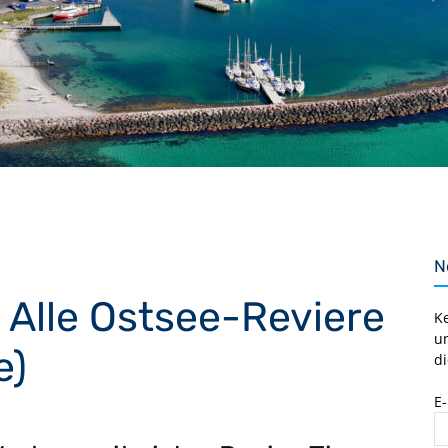
N
 Alle Ostsee-Reviere
K
u
e)
di
E