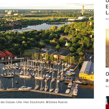
O
E
L
Re
O
a
Re
 die Ostsee-Ufer. Hier Stockholm. ©Sönke Roever