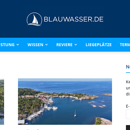
ÜSTUNG
WISSEN
REVIERE
LIEGEPLÄTZE
TERM
BLAUWASSER.DE
N
K
u
di
E