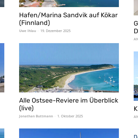
Hafen/Marina Sandvik auf Kökar
(Finnland)
G
D
Uwe Ihlau
-
19. Dezember 2025
AN
Alle Ostsee-Reviere im Überblick
(live)
K
Jonathan Buttmann
-
1. Oktober 2025
AN
D