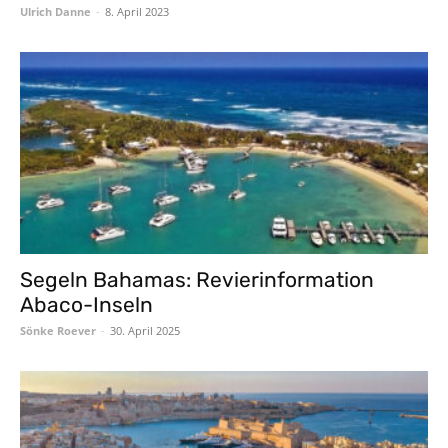
Ulrich Danne
-
8. April 2023
Segeln Bahamas: Revierinformation
Abaco-Inseln
Sönke Roever
-
30. April 2025