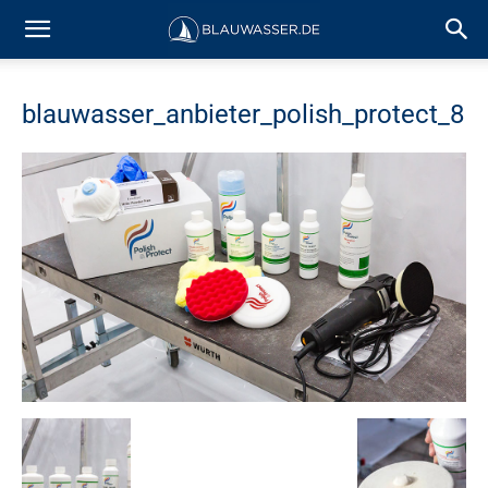
blauwasser_anbieter_polish_protect_8