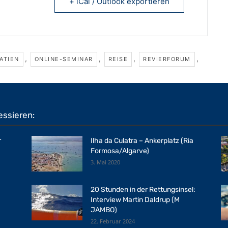
+ iCal / Outlook exportieren
,
,
,
,
ATIEN
ONLINE-SEMINAR
REISE
REVIERFORUM
essieren:
r
Ilha da Culatra – Ankerplatz (Ria
Formosa/Algarve)
3. Mai 2020
20 Stunden in der Rettungsinsel:
Interview Martin Daldrup (M
JAMBO)
22. Februar 2024