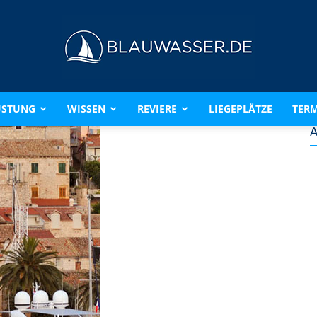
ÜSTUNG
WISSEN
REVIERE
LIEGEPLÄTZE
TERM
BLAUWASSER.DE
A