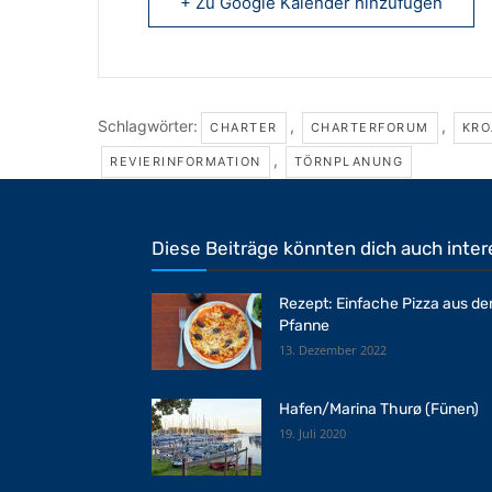
+ Zu Google Kalender hinzufügen
Schlagwörter:
,
,
CHARTER
CHARTERFORUM
KRO
,
REVIERINFORMATION
TÖRNPLANUNG
Diese Beiträge könnten dich auch inter
Rezept: Einfache Pizza aus de
Pfanne
13. Dezember 2022
Hafen/Marina Thurø (Fünen)
19. Juli 2020