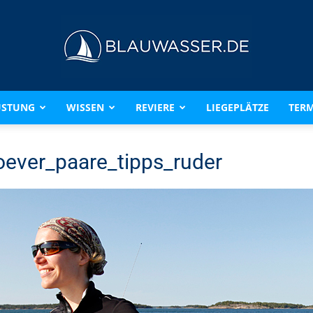
ÜSTUNG
WISSEN
REVIERE
LIEGEPLÄTZE
TERM
BLAUWASSER.DE
ever_paare_tipps_ruder