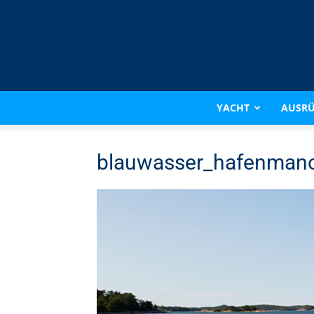
YACHT
AUSR
blauwasser_hafenmano