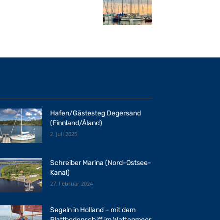
Hafen/Gästesteg Degersand
(Finnland/Åland)
2. Juli 2025
Schreiber Marina (Nord-Ostsee-
Kanal)
27. Februar 2024
Segeln in Holland – mit dem
Plattbodenschiff im Wattenmeer