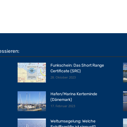
essieren:
Funkschein: Das Short Range
Certificate (SRC)
28. Oktober 2023
Hafen/Marina Kerteminde
(Dänemark)
17. Februar 2023
Weltumsegelung: Welche
Schiffsgröße ist sinnvoll?