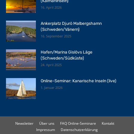
(Kaimaninseln)
16. April 2026
Ankerplatz Djurö Malbergshamn
(Schweden/Vänern)
16. September 2025
Hafen/Marina Gislövs Läge
(Schweden/Südküste)
24. April 2025
Online-Seminar: Kanarische Inseln (live)
1. Januar 2026
Newsletter
Über uns
FAQ Online-Seminare
Kontakt
Impressum
Datenschutzerklärung