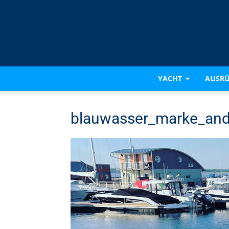
YACHT
AUSR
blauwasser_marke_and