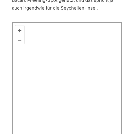
Bacardi-Feeling-Spot genutzt und das spricht ja
auch irgendwie für die Seychellen-Insel.
+
–