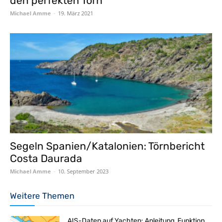
den perfekten Törn
Michael Amme
-
19. März 2021
Segeln Spanien/Katalonien: Törnbericht
Costa Daurada
Michael Amme
-
10. September 2023
Weitere Themen
AIS-Daten auf Yachten: Anleitung, Funktion,