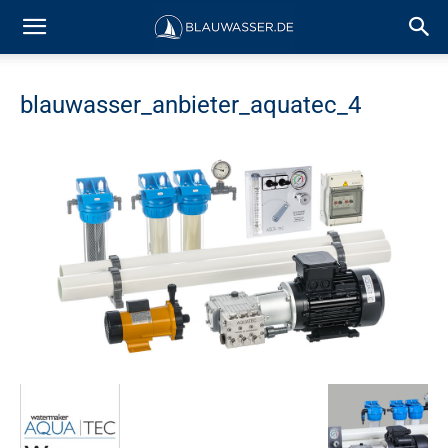
blauwasser_anbieter_aquatec_4