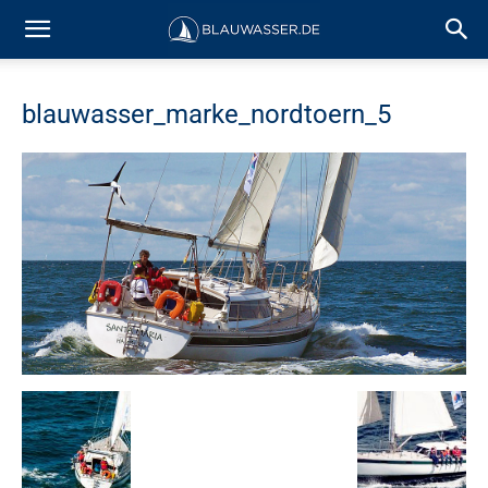
blauwasser_marke_nordtoern_5