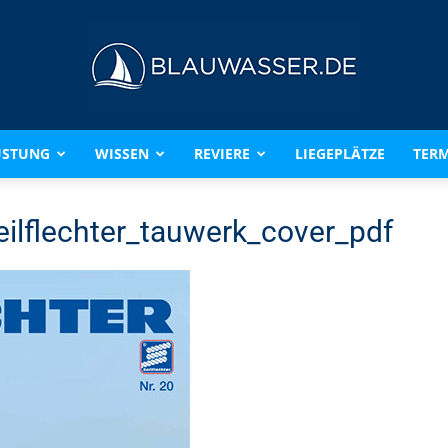
ÜSTUNG
WISSEN
REVIERE
LIEGEPLÄTZE
TERM
BLAUWASSER.DE
ilflechter_tauwerk_cover_pdf