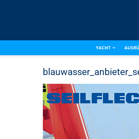
YACHT
AUSR
blauwasser_anbieter_se