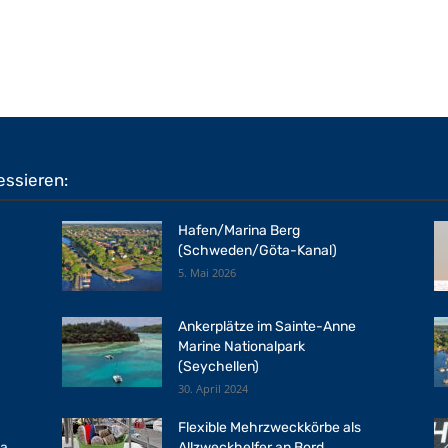
essieren:
Hafen/Marina Berg
(Schweden/Göta-Kanal)
5. Mai 2026
Ankerplätze im Sainte-Anne
Marine Nationalpark
(Seychellen)
30. April 2024
Flexible Mehrzweckkörbe als
ia
Allzweckhelfer an Bord