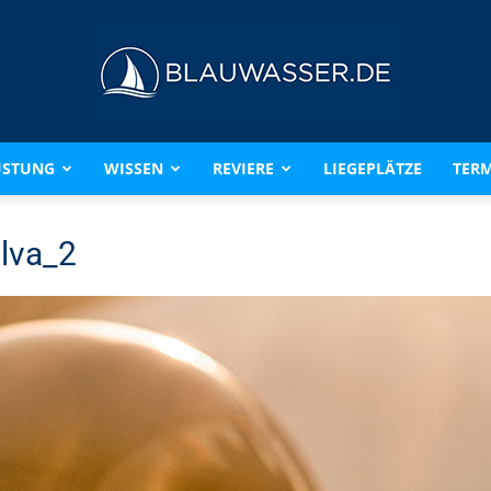
ÜSTUNG
WISSEN
REVIERE
LIEGEPLÄTZE
TERM
BLAUWASSER.DE
lva_2