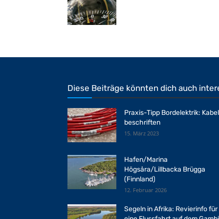
Diese Beiträge könnten dich auch inter
Praxis-Tipp Bordelektrik: Kabel
beschriften
15. März 2023
Hafen/Marina
Högsåra/Lillbacka Brügga
(Finnland)
12. Februar 2026
Segeln in Afrika: Revierinfo für
eine Flussfahrt auf dem Gamb