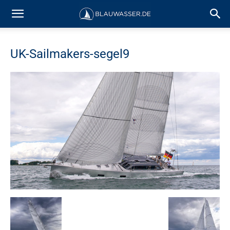
UK-Sailmakers-segel9