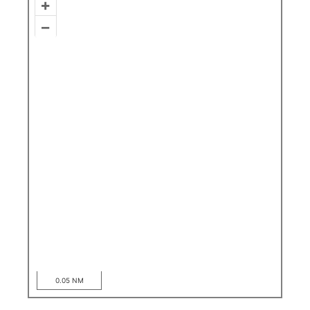
+
–
0.05 NM