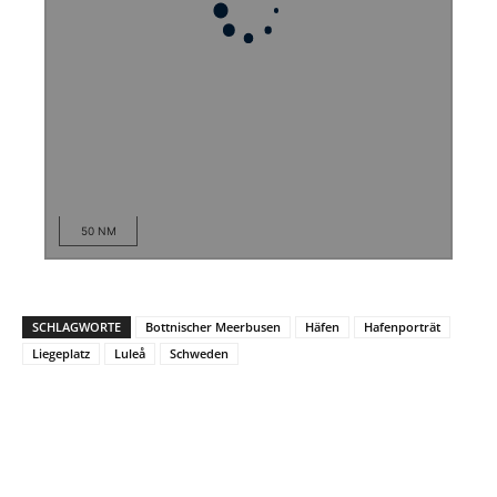
50 NM
SCHLAGWORTE
Bottnischer Meerbusen
Häfen
Hafenporträt
Liegeplatz
Luleå
Schweden