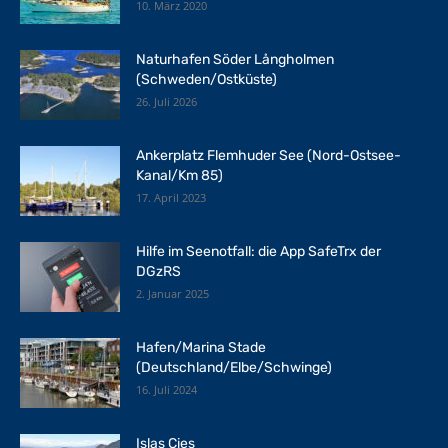
10. März 2020
Naturhafen Söder Långholmen
(Schweden/Ostküste)
26. Juli 2026
Ankerplatz Flemhuder See (Nord-Ostsee-
Kanal/Km 85)
17. April 2023
Hilfe im Seenotfall: die App SafeTrx der
DGzRS
2. Januar 2025
Hafen/Marina Stade
(Deutschland/Elbe/Schwinge)
16. Juli 2024
Islas Cies