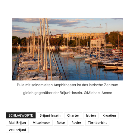
Pula mit seinem alten Amphitheater ist das istrische Zentrum
gleich gegenüber der Brijuni-Inseln. ©Michael Amme
SCHLAGWORTE
Brijuni-Inseln
Charter
Istrien
Kroatien
Mali Brijun
Mittelmeer
Reise
Revier
Törnbericht
Veli Brijuni