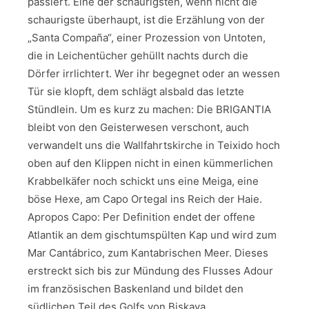
passiert. Eine der schaurigsten, wenn nicht die
schaurigste überhaupt, ist die Erzählung von der
„Santa Compaña“, einer Prozession von Untoten,
die in Leichentücher gehüllt nachts durch die
Dörfer irrlichtert. Wer ihr begegnet oder an wessen
Tür sie klopft, dem schlägt alsbald das letzte
Stündlein. Um es kurz zu machen: Die BRIGANTIA
bleibt von den Geisterwesen verschont, auch
verwandelt uns die Wallfahrtskirche in Teixido hoch
oben auf den Klippen nicht in einen kümmerlichen
Krabbelkäfer noch schickt uns eine Meiga, eine
böse Hexe, am Capo Ortegal ins Reich der Haie.
Apropos Capo: Per Definition endet der offene
Atlantik an dem gischtumspülten Kap und wird zum
Mar Cantábrico, zum Kantabrischen Meer. Dieses
erstreckt sich bis zur Mündung des Flusses Adour
im französischen Baskenland und bildet den
südlichen Teil des Golfs von Biskaya.