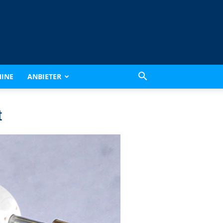
INE
ANBIETER
t