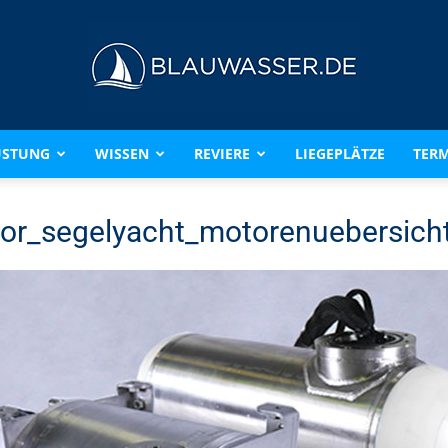
ÜSTUNG
WISSEN
REVIERE
LIEGEPLÄTZE
TERM
BLAUWASSER.DE
or_segelyacht_motorenuebersich