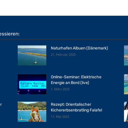
essieren:
Naturhafen Albuen (Dänemark)
21. Februar 2025
Online-Seminar: Elektrische
Energie an Bord (live)
1. März 2025
r
Rezept: Orientalischer
Kichererbsenbratling Falafel
11. Mai 2022