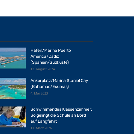
Hafen/Marina Puerto
America/Cádiz
(Spanien/Südküste)
13. August 2024
Ankerplatz/Marina Staniel Cay
(Bahamas/Exumas)
4. Mai 2023
Schwimmendes Klassenzimmer:
So gelingt die Schule an Bord
auf Langfahrt
11. März 2026