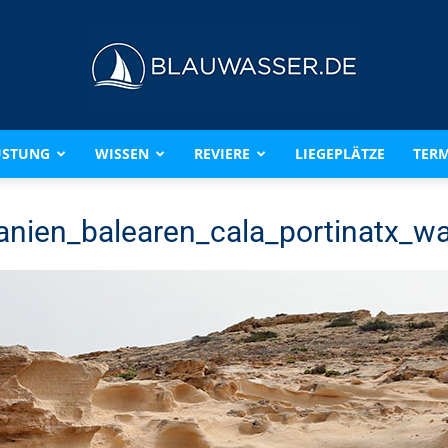
ÜSTUNG
WISSEN
REVIERE
LIEGEPLÄTZE
TERM
BLAUWASSER.DE
anien_balearen_cala_portinatx_w