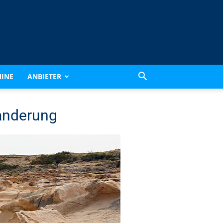
INE
ANBIETER
anderung