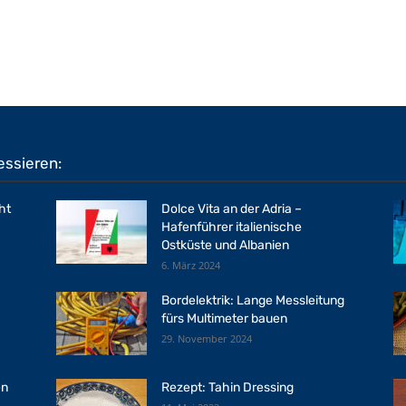
essieren:
ht
Dolce Vita an der Adria –
Hafenführer italienische
Ostküste und Albanien
6. März 2024
Bordelektrik: Lange Messleitung
fürs Multimeter bauen
29. November 2024
en
Rezept: Tahin Dressing